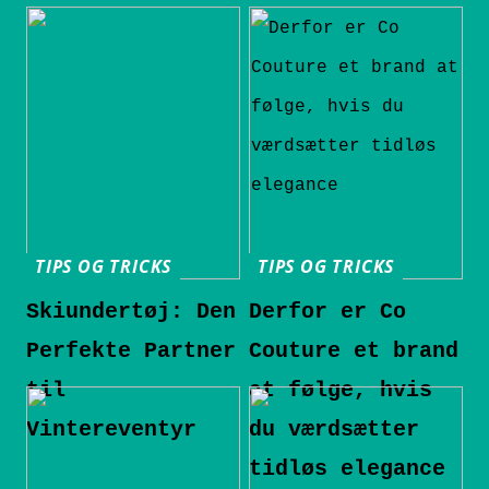
TIPS OG TRICKS
TIPS OG TRICKS
Skiundertøj: Den
Derfor er Co
Perfekte Partner
Couture et brand
til
at følge, hvis
Vintereventyr
du værdsætter
tidløs elegance