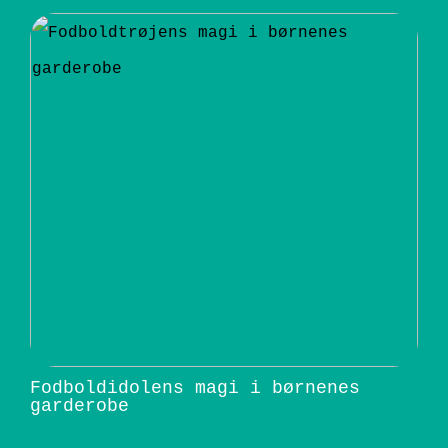
Fodboldidolens magi i børnenes
garderobe