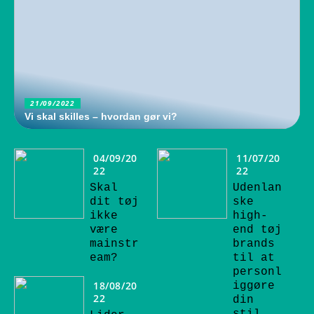
21/09/2022
Vi skal skilles – hvordan gør vi?
04/09/20
11/07/20
22
22
Skal
Udenlan
dit tøj
ske
ikke
high-
være
end tøj
mainstr
brands
eam?
til at
personl
18/08/20
iggøre
22
din