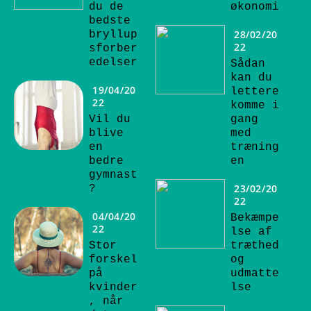
du de
økonomi
bedste
28/02/20
bryllup
22
sforber
edelser
Sådan
kan du
19/04/20
lettere
22
komme i
Vil du
gang
blive
med
en
træning
bedre
en
gymnast
23/02/20
?
22
04/04/20
Bekæmpe
22
lse af
Stor
træthed
forskel
og
på
udmatte
kvinder
lse
, når