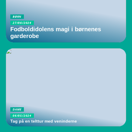
BØRN
27/06/2024
Fodboldidolens magi i børnenes
garderobe
DAME
06/05/2024
Tag på en telttur med veninderne