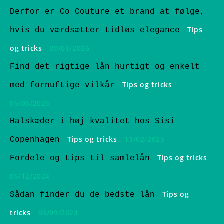
Derfor er Co Couture et brand at følge,
Tips
hvis du værdsætter tidløs elegance
og tricks
09/01/2026
Find det rigtige lån hurtigt og enkelt
Tips og tricks
med fornuftige vilkår
05/05/2025
Halskæder i høj kvalitet hos Sisi
Tips og tricks
13/02/2025
Copenhagen
Tips og tricks
Fordele og tips til samlelån
05/12/2024
Tips og
Sådan finder du de bedste lån
tricks
03/09/2024