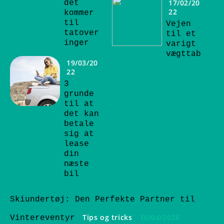
17/02/20
det
22
kommer
til
Vejen
tatover
til et
inger
varigt
vægttab
19/03/20
22
3
grunde
til at
det kan
betale
sig at
lease
din
næste
bil
Skiundertøj: Den Perfekte Partner til
Tips og tricks
30/04/2026
Vintereventyr