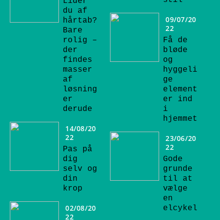
stil
Lider
du af
09/07/20
hårtab?
22
Bare
rolig –
Få de
der
bløde
findes
og
masser
hyggeli
af
ge
løsning
element
er
er ind
derude
i
hjemmet
14/08/20
22
23/06/20
22
Pas på
dig
Gode
selv og
grunde
din
til at
krop
vælge
en
02/08/20
elcykel
22