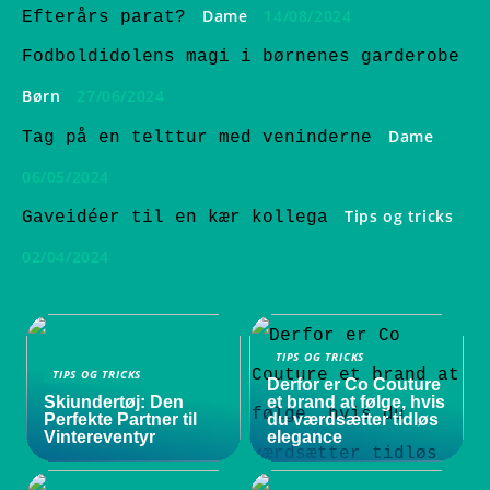
Dame
14/08/2024
Efterårs parat?
Fodboldidolens magi i børnenes garderobe
Børn
27/06/2024
Dame
Tag på en telttur med veninderne
06/05/2024
Tips og tricks
Gaveidéer til en kær kollega
02/04/2024
TIPS OG TRICKS
TIPS OG TRICKS
Derfor er Co Couture
Skiundertøj: Den
et brand at følge, hvis
Perfekte Partner til
du værdsætter tidløs
Vintereventyr
elegance