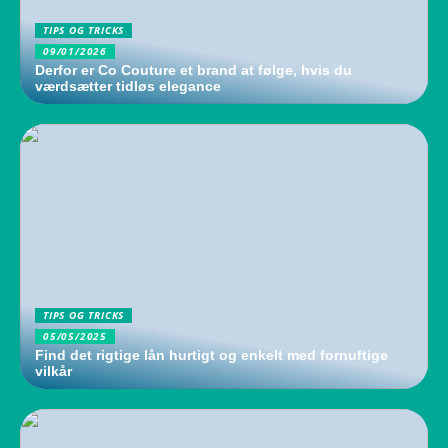
TIPS OG TRICKS
09/01/2026
Derfor er Co Couture et brand at følge, hvis du
værdsætter tidløs elegance
TIPS OG TRICKS
05/05/2025
Find det rigtige lån hurtigt og enkelt med fornuftige
vilkår