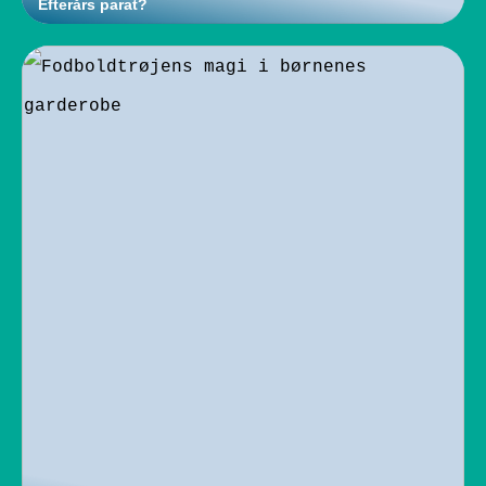
Efterårs parat?