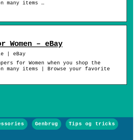
on many items …
or Women – eBay
le | eBay
mpers for Women when you shop the
on many items | Browse your favorite
essories
Genbrug
Tips og tricks