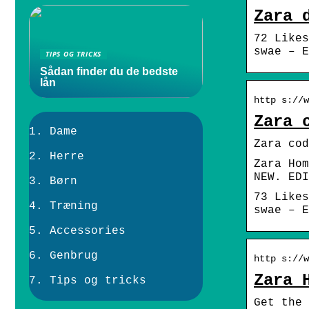
Zara 
72 Likes
swae – E
TIPS OG TRICKS
Sådan finder du de bedste
lån
http s://w
Zara 
Dame
Zara cod
Herre
Zara Hom
NEW. EDI
Børn
73 Likes
Træning
swae – E
Accessories
Genbrug
http s://w
Zara 
Tips og tricks
Get the 