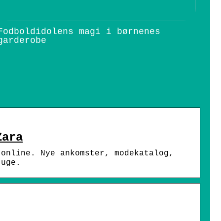
Fodboldidolens magi i børnenes
garderobe
Zara
 online. Nye ankomster, modekatalog,
 uge.