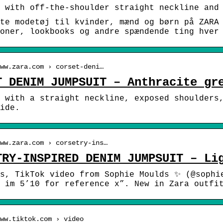
 with off-the-shoulder straight neckline and
te modetøj til kvinder, mænd og børn på ZARA
oner, lookbooks og andre spændende ting hver
ww.zara.com › corset-deni…
T DENIM JUMPSUIT – Anthracite gr
 with a straight neckline, exposed shoulders
ide.
ww.zara.com › corsetry-ins…
TRY-INSPIRED DENIM JUMPSUIT – Li
es, TikTok video from Sophie Moulds ✨ (@sophi
 im 5’10 for reference x”. New in Zara outfi
ww.tiktok.com › video