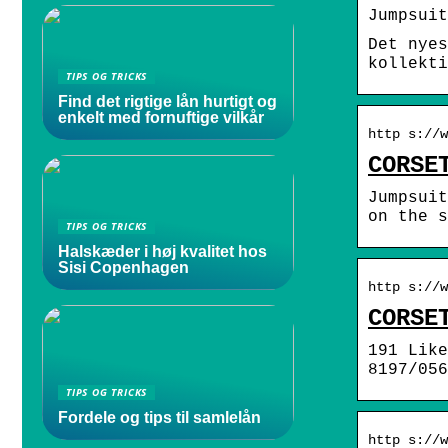
Jumpsuit
Det nyes
kollekti
TIPS OG TRICKS
Find det rigtige lån hurtigt og
enkelt med fornuftige vilkår
http s://w
CORSE
Jumpsuit
on the s
TIPS OG TRICKS
Halskæder i høj kvalitet hos
Sisi Copenhagen
http s://w
CORSE
191 Lik
8197/056
TIPS OG TRICKS
Fordele og tips til samlelån
http s://w