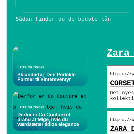
Sådan finder du de bedste lån
Zara
TIPS OG TRICKS
http s://w
Skiundertøj: Den Perfekte
Partner til Vintereventyr
CORSE
Det nyes
kollekti
TIPS OG TRICKS
Derfor er Co Couture et
brand at følge, hvis du
http s://w
værdsætter tidløs elegance
ZARA 