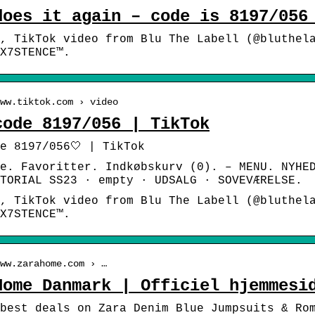
does it again – code is 8197/056
, TikTok video from Blu The Labell (@bluthel
X7STENCE™.
ww.tiktok.com › video
code 8197/056 | TikTok
e 8197/056🤍 | TikTok
e. Favoritter. Indkøbskurv (0). – MENU. NYHE
TORIAL SS23 · empty · UDSALG · SOVEVÆRELSE.
, TikTok video from Blu The Labell (@bluthela
X7STENCE™.
ww.zarahome.com › …
Home Danmark | Officiel hjemmesi
best deals on Zara Denim Blue Jumpsuits & Ro