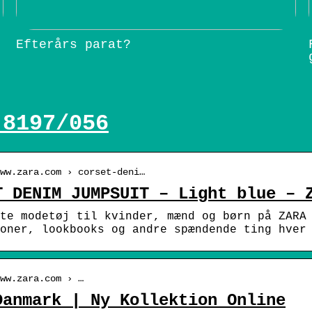
Efterårs parat?
 8197/056
ww.zara.com › corset-deni…
T DENIM JUMPSUIT – Light blue – 
te modetøj til kvinder, mænd og børn på ZARA
oner, lookbooks og andre spændende ting hver
ww.zara.com › …
Danmark | Ny Kollektion Online