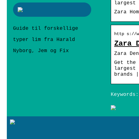
largest 
Zara Hom
Guide til forskellige
http s://w
typer lim fra Harald
Zara 
Nyborg, Jem og Fix
Zara Den
Get the 
largest 
brands |
Keywords: