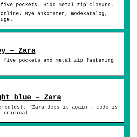
 five pockets. Side metal zip closure.
 online. Nye ankomster, modekatalog,
 uge.
ey – Zara
, five pockets and metal zip fastening
ght blue – Zara
emoulds): “Zara does it again – code is
t original …