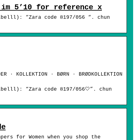
 im 5’10 for reference x
abelll): “Zara code 8197/056 “. chun
DER · KOLLEKTION · BØRN · BRØDKOLLEKTION
belll): “Zara code 8197/056🤍”. chun
de
mpers for Women when you shop the