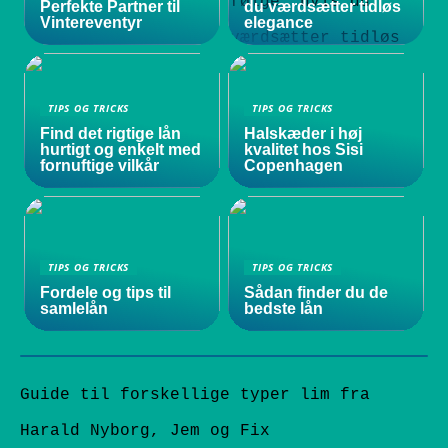
Perfekte Partner til
du værdsætter tidløs
Vintereventyr
elegance
TIPS OG TRICKS
TIPS OG TRICKS
Find det rigtige lån
Halskæder i høj
hurtigt og enkelt med
kvalitet hos Sisi
fornuftige vilkår
Copenhagen
TIPS OG TRICKS
TIPS OG TRICKS
Fordele og tips til
Sådan finder du de
samlelån
bedste lån
Guide til forskellige typer lim fra
Harald Nyborg, Jem og Fix