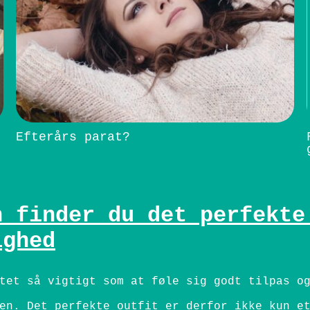
Efterårs parat?
n finder du det perfekte
ighed
tet så vigtigt som at føle sig godt tilpas o
en. Det perfekte outfit er derfor ikke kun e