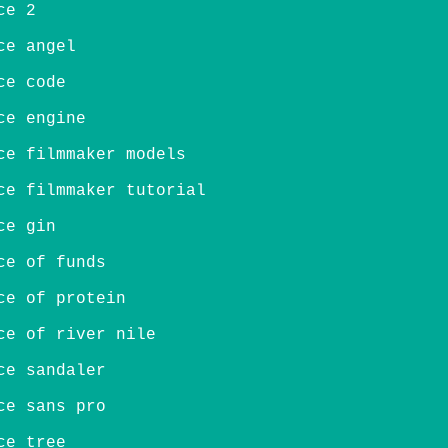
ce 2
ce angel
ce code
ce engine
ce filmmaker models
ce filmmaker tutorial
ce gin
ce of funds
ce of protein
ce of river nile
ce sandaler
ce sans pro
ce tree