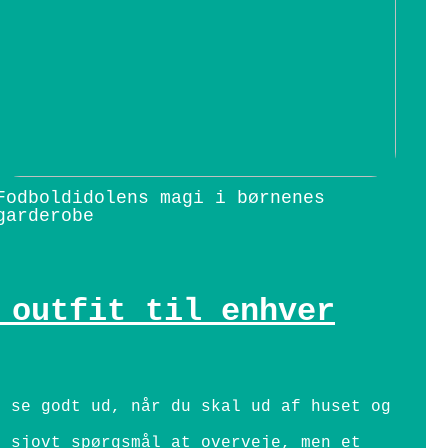
Fodboldidolens magi i børnenes
garderobe
 outfit til enhver
g se godt ud, når du skal ud af huset og
t sjovt spørgsmål at overveje, men et