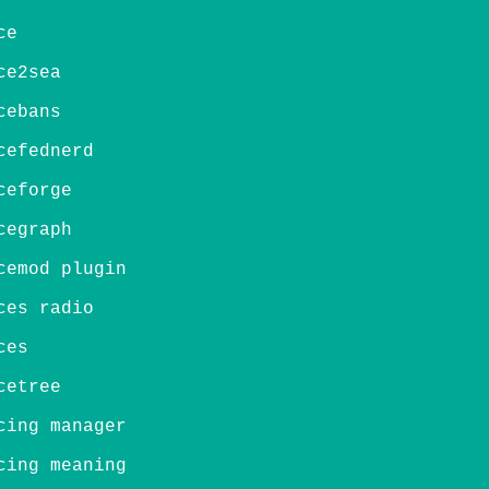
ce
ce2sea
cebans
cefednerd
ceforge
cegraph
cemod plugin
ces radio
ces
cetree
cing manager
cing meaning