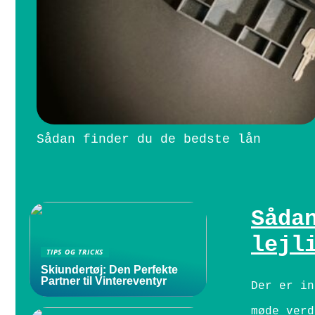
Sådan finder du de bedste lån
Såda
lejl
TIPS OG TRICKS
Skiundertøj: Den Perfekte
Partner til Vintereventyr
Der er in
møde verd