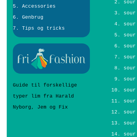
sour
Accessories
sour
Genbrug
sour
Tips og tricks
sour
sour
sour
sour
sour
Guide til forskellige
sour
typer lim fra Harald
sour
Nyborg, Jem og Fix
sour
sour
sour