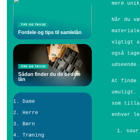
mere unik
Når du væ
TIPS OG TRICKS
materiale
Fordele og tips til samlelån
vigtigt a
også tage
udseende.
TIPS OG TRICKS
Sådan finder du de bedste
lån
At finde 
umuligt. 
Dame
som tilla
Herre
enhver le
Børn
sour
Træning