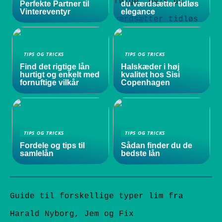
Perfekte Partner til
du værdsætter tidløs
Vintereventyr
elegance
TIPS OG TRICKS
TIPS OG TRICKS
Find det rigtige lån
Halskæder i høj
hurtigt og enkelt med
kvalitet hos Sisi
fornuftige vilkår
Copenhagen
TIPS OG TRICKS
TIPS OG TRICKS
Fordele og tips til
Sådan finder du de
samlelån
bedste lån
Guide til forskellige typer lim fra
Harald Nyborg, Jem og Fix